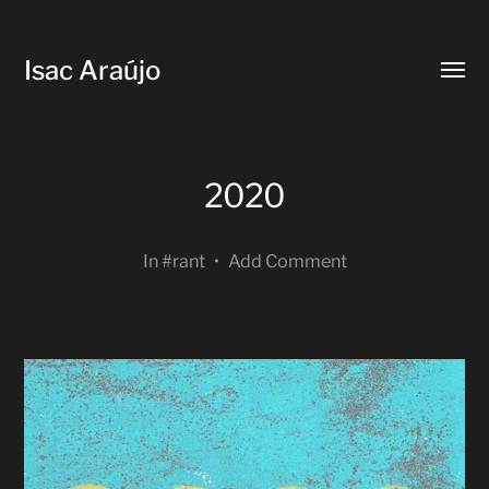
Isac Araújo
Toggl
menu
2020
In
#rant
•
Add Comment