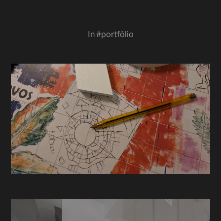
In
#portfólio